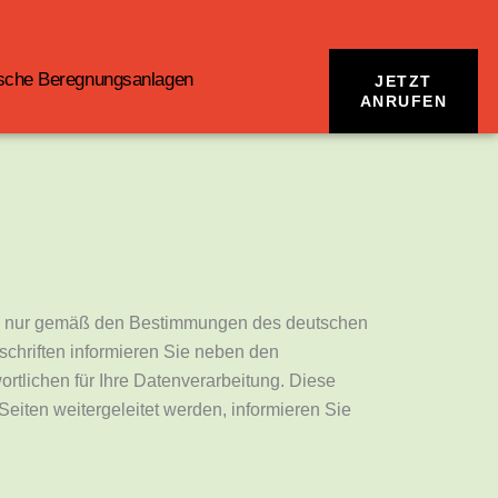
sche Beregnungsanlagen
JETZT
ANRUFEN
ns nur gemäß den Bestimmungen des deutschen
chriften informieren Sie neben den
tlichen für Ihre Datenverarbeitung. Diese
Seiten weitergeleitet werden, informieren Sie