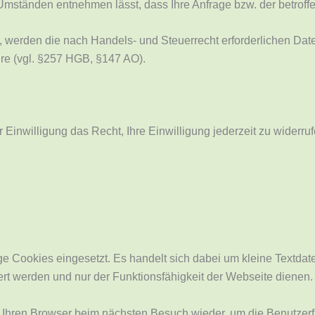
mständen entnehmen lässt, dass Ihre Anfrage bzw. der betroffe
 werden die nach Handels- und Steuerrecht erforderlichen Date
re (vgl. §257 HGB, §147 AO).
 Einwilligung das Recht, Ihre Einwilligung jederzeit zu widerruf
 Cookies eingesetzt. Es handelt sich dabei um kleine Textdatei
rt werden und nur der Funktionsfähigkeit der Webseite dienen.
Ihren Browser beim nächsten Besuch wieder, um die Benutzerfr